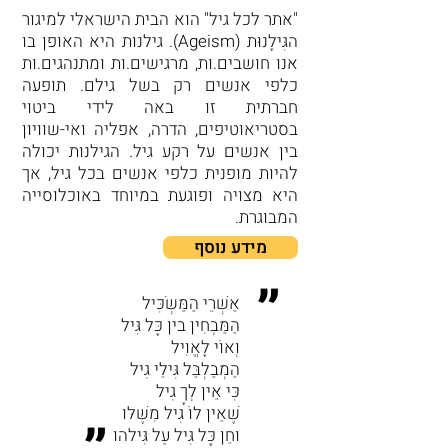
"אתר לכל גיל" הוא הבית הישראלי למיגור
הגִּילָנוּת (Ageism). גילנות היא האופן בו
אנו חושבים.ות, מרגישים.ות ומתנהגים.ות
כלפי אנשים רק בשל גילם. תופעה
חברתית זו באה לידי ביטוי
בסטריאוטיפים, הדרה, אפליה ואי-שוויון
בין אנשים על רקע גיל. הגילנות יכולה
להיות מופנית כלפי אנשים בכל גיל, אך
היא מצויה ופוגעת במיוחד באוכלוסייה
המבוגרת.
מידע נוסף
״
אַשְׁרֵי הַמַּשְׂכִּיל
הַמַּבְחִין בין כָּל גִּיל
וְאוֹי לָאֱוִיל
הַמְבַלְבֵּל גִּילֵי גִיל
כִּי אֵין לְךָ גִיל
שֶׁאֵין לוֹ גִיל מִשֶּׁלּו
״
וחֵן כָּל גִּיל עַל גִּילהו