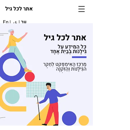
אתר לכל גיל
עב
|
عر
|
En
אתר לכל גיל
כָּל הַמֵּידָע עַל
גִּילָנ
וּ
ת בְּבַיִת אֶחָד
מֶרְכַּז הָאִימְפַּקְט לְחֵקֶר
הגִּילָנוּת וְהַזִּקְנָה