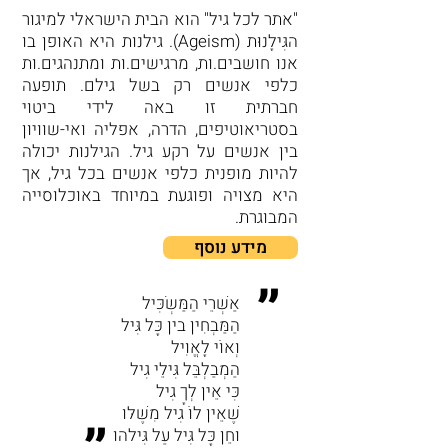
"אתר לכל גיל" הוא הבית הישראלי למיגור
הגִּילָנוּת (Ageism). גילנות היא האופן בו
אנו חושבים.ות, מרגישים.ות ומתנהגים.ות
כלפי אנשים רק בשל גילם. תופעה
חברתית זו באה לידי ביטוי
בסטריאוטיפים, הדרה, אפליה ואי-שוויון
בין אנשים על רקע גיל. הגילנות יכולה
להיות מופנית כלפי אנשים בכל גיל, אך
היא מצויה ופוגעת במיוחד באוכלוסייה
המבוגרת.
מידע נוסף
״
אַשְׁרֵי הַמַּשְׂכִּיל
הַמַּבְחִין בין כָּל גִּיל
וְאוֹי לָאֱוִיל
הַמְבַלְבֵּל גִּילֵי גִיל
כִּי אֵין לְךָ גִיל
שֶׁאֵין לוֹ גִיל מִשֶּׁלּו
״
וחֵן כָּל גִּיל עַל גִּילהו