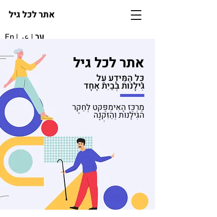
אתר לכל גיל
עב
|
عر
|
En
אתר לכל גיל
כָּל הַמֵּידָע עַל
גִּילָנ
וּ
ת בְּבַיִת אֶחָד
מֶרְכַּז הָאִימְפַּקְט לְחֵקֶר
הגִּילָנוּת וְהַזִּקְנָה