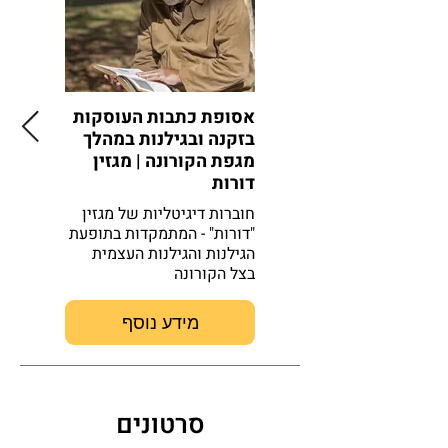
אסופת כתבות העוסקות
בזקנה ובגילנות במהלך
החדש? ז
מגפת הקורונה | מגזין
מורכבת 
דורות
אמיר מנ
חוברות דיגיטליות של מגזין
הכתבה מ
"דורות" - המתמקדות בתופעת
שהחברה 
הגילנות והגילנות העצמית
הנוגע לז
בצל הקורונה
גבול בין 
מידע נוסף
סרטונים