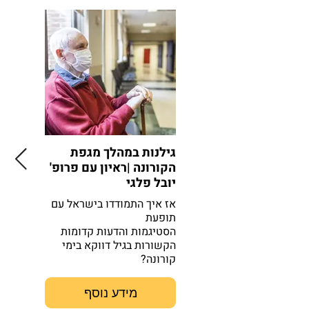
גילנות במהלך מגפת
הנגיף ש
הקורונה |ראיון עם פרופ'
זקנים | 
יובל פלגי
ואינטרא
אז איך התמודדו בישראל עם
הרצאת זו
תופעת
עוסקת בי
הסטיגמות והדעות קדומות
שמעריכה 
הקשורות בגיל דווקא בימי
קורונה?
מידע נוסף