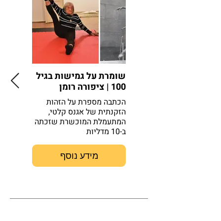
שומרת על גמישות בגיל
ספורטאי
100 | ציפורה רומן
מוקדם י
M, INC
הכתבה מספרת על הזהות
הזקנתית של אגנס קלטי,
הכתבה מצ
המתעמלת המוכשרת שזכתה
של ספורט
ב-10 מדליות
את הגילנ
השונים
מידע נוסף