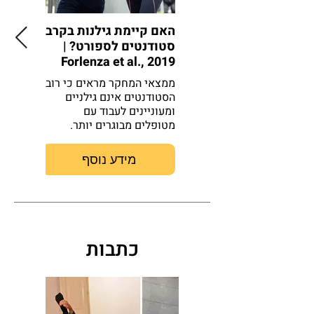
האם קיימת גילנות בקרב
״סוסים 
סטודנטים לספורט? |
״אריות״
Forlenza et al., 2019
גוף וגי
כדורסל 
ממצאי המחקר מראים כי רוב
לב, 2017
הסטודנטים אינם גילניים
ומעוניינים לעבוד עם
מאמר זה
מטופלים מבוגרים יותר.
עולמם של
מקצועני
מידע נוסף
כתבות