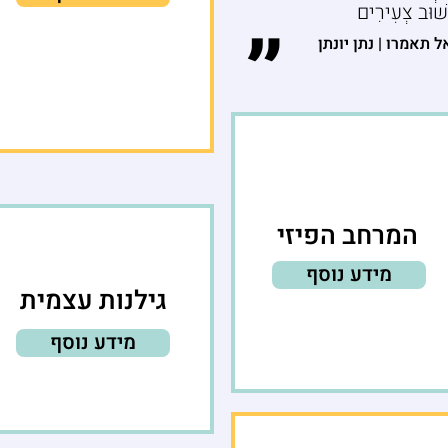
ְשׁוּב צְעִירִים
״
ל תאמרו | נתן יונתן
המרחב הפיזי
מידע נוסף
גילנות עצמית
מידע נוסף