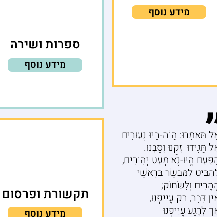
מידע נוסף
ספרות ושירה
מידע נוסף
ַל תֹּאמְרוּ: הָיֹה-הָיוּ נְעוּרִים
ל תַּגִידוּ: זָקַנוּ וָסַבְנוּ.
ַפַּעַם הֱיוּ-נָא מְעַט יְהִירִים,
ְהַבִּיט לַמְּבַשֵּׂר בְּרָאשֵׁי
ֶהָרִים וְלִשְׂחוֹק;
תקשורת ופרסום
ֵין דָּבָר, רַק עָיַיפְנוּ,
ַךְ לְרֶגַע עָיַיפְנוּ
מידע נוסף