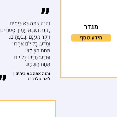
״
וְהִנֵּה אַתָּה בָּא בַּיָמִים,
מגדר
זָקַנְתָּ וְשַׁבְתָּ וְיָמֶיךָ סְפוּרִים
וְיָקָר מִנְיָנָם שִׁבְעָתַיִם.
מידע נוסף
וְתֵּדַע: כָּל יוֹם אַחֲרוֹן
תַּחַת הַשֶׁמֶש
וְתֵּדַע: חָדָשׁ כָּל יוֹם
תַּחַת הַשֶּׁמֶשׁ
״
והנה אתה בא בימים |
לאה גולדברג