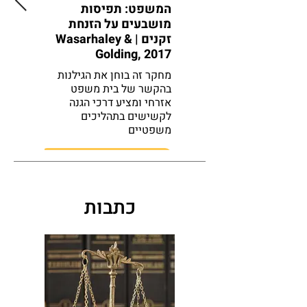
המשפט: תפיסות
גילנות 
מושבעים על הזנחת
זקנים | Wasarhaley &
(איסי) דורו
Golding, 2017
הספר מצ
האמביוול
מחקר זה בוחן את הגילנות
הגילנות 
בהקשר של בית משפט
המשפט ה
אזרחי ומציע דרכי הגנה
לקשישים בתהליכים
משפטיים
מידע נוסף
כתבות