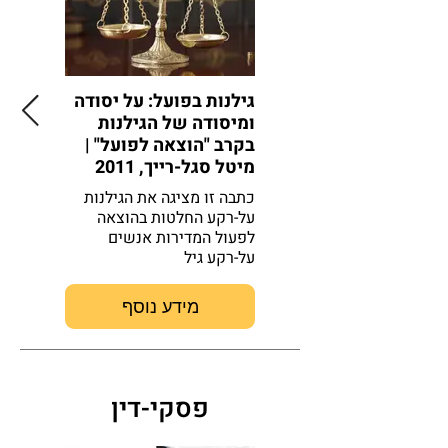
גילנות בפועל: על יסודה
הזכות ל
ומיסודה של הגילנות
החיים: 
בקרב "הוצאה לפועל" |
וייצוג 
מיטל סגל-רייך, 2011
סגל-רייך, 9
כתבה זו מציגה את הגילנות
לפי כתבה
על-רקע החלטות בהוצאה
מביתו לבי
לפעול המדירות אנשים
לרצונו, צ
על-רקע גיל
האלטרנט
מידע נוסף
פסקי-דין