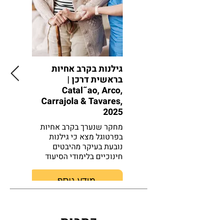
גילנות בקרב אחיות
גילנות 
בראשית דרכן |
רפואה 
Catal˜ao, Arco,
בזקנים | rlu, 2018
Carrajola & Tavares,
מחקר תיא
2025
בשבעה בת
מצא כי ב
מחקר שנערך בקרב אחיות
במתן טי
בפרטוגל מצא כי גילנות
משפיעים
נובעת בעיקר מהיבטים
זקנים חו
חינוכיים בלימודי הסיעוד
מידע נוסף